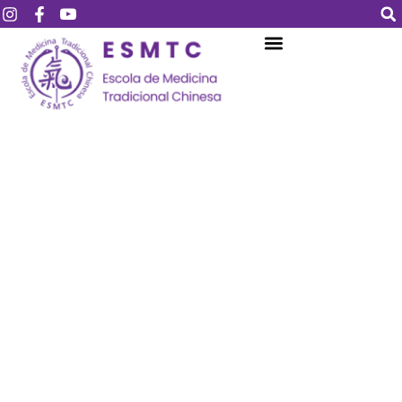
Login
Assinar
Login
Não tem uma conta?
Assinar
Perdeu sua senha?
Lembrar-me