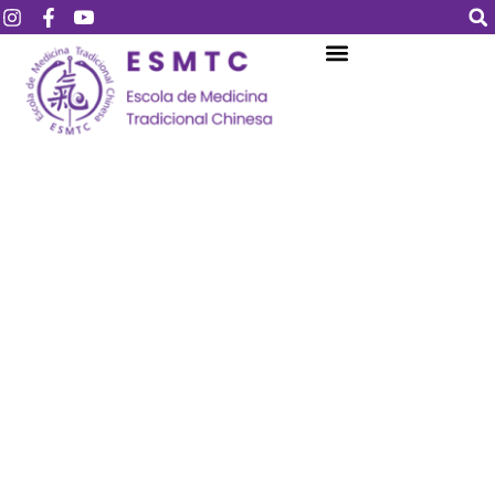
Login
Assinar
Login
Não tem uma conta?
Assinar
Perdeu sua senha?
Lembrar-me