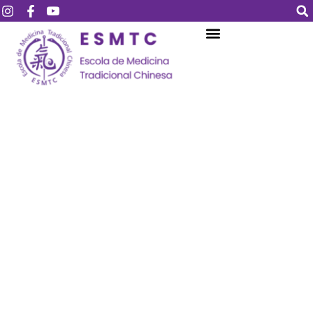
Login
Assinar
Login
Não tem uma conta?
Assinar
Perdeu sua senha?
Lembrar-me