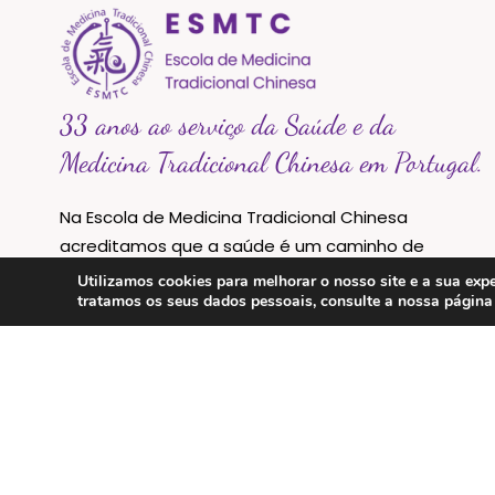
33 anos ao serviço da Saúde e da
Medicina Tradicional Chinesa em Portugal.
Na Escola de Medicina Tradicional Chinesa
acreditamos que a saúde é um caminho de
equilíbrio entre o corpo, a mente e a natureza.
Utilizamos cookies para melhorar o nosso site e a sua e
tratamos os seus dados pessoais, consulte a nossa págin