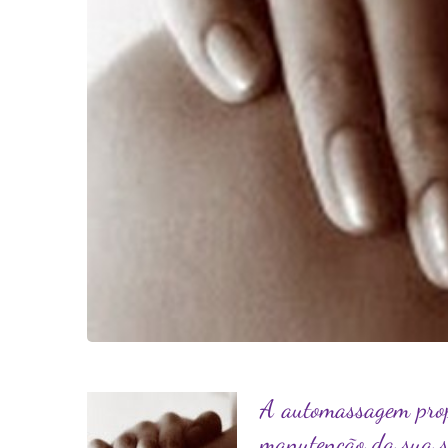
A automassagem prop
manutenção da sua s