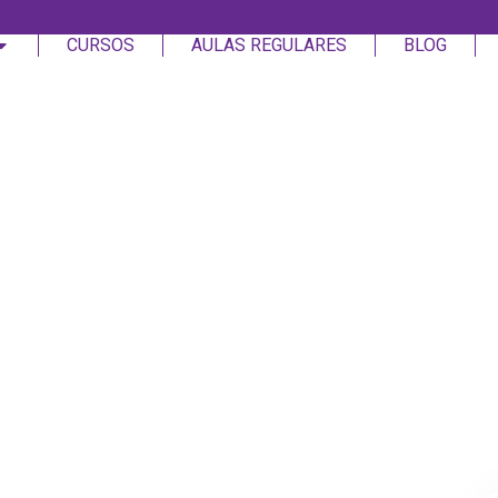
CURSOS
AULAS REGULARES
BLOG
Login
Assinar
Login
Não tem uma conta?
Assinar