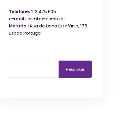
Telefone:
213 475 605
e-mail :
esmtc@esmtc.pt
Morada :
Rua de Dona Estefânia, 175
Lisboa Portugal
Pesquisar