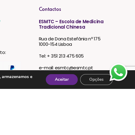
Contactos
e
ESMTC – Escola de Medicina
Tradicional Chinesa
Rua de Dona Estefânia nº 175
1000-154 Lisboa
to:
Tel: + 351 213 475 605
e-mail: esmtc@esmtc.pt
s, armazenamos e
Aceitar
Opções