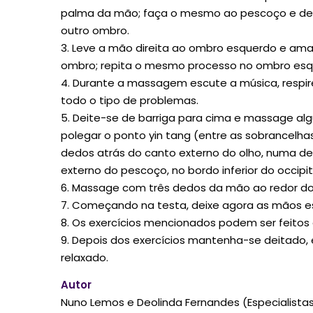
palma da mão; faça o mesmo ao pescoço e dep
outro ombro.
3. Leve a mão direita ao ombro esquerdo e ama
ombro; repita o mesmo processo no ombro esq
4. Durante a massagem escute a música, respi
todo o tipo de problemas.
5. Deite-se de barriga para cima e massage a
polegar o ponto yin tang (entre as sobrancelha
dedos atrás do canto externo do olho, numa depr
externo do pescoço, no bordo inferior do occipit
6. Massage com três dedos da mão ao redor do
7. Começando na testa, deixe agora as mãos es
8. Os exercícios mencionados podem ser feitos
9. Depois dos exercícios mantenha-se deitado, 
relaxado.
Autor
Nuno Lemos e Deolinda Fernandes (Especialistas