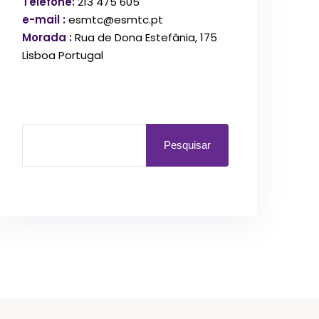
Telefone:
213 475 605
e-mail :
esmtc@esmtc.pt
Morada :
Rua de Dona Estefânia, 175
Lisboa Portugal
Pesquisar