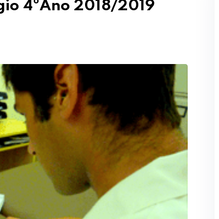
ágio 4ºAno 2018/2019
Perdeu sua senha?
Lembrar-me