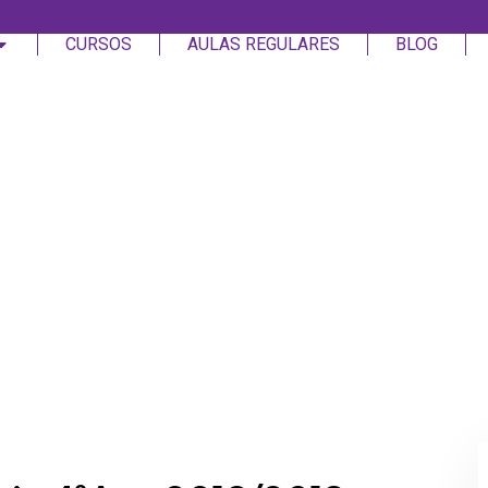
CURSOS
AULAS REGULARES
BLOG
Login
Assinar
Login
Não tem uma conta?
Assinar