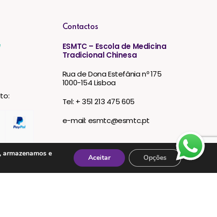
Contactos
e
ESMTC – Escola de Medicina
Tradicional Chinesa
Rua de Dona Estefânia nº 175
1000-154 Lisboa
to:
Tel: + 351 213 475 605
e-mail: esmtc@esmtc.pt
s, armazenamos e
Aceitar
Opções