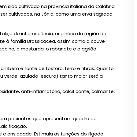
m sido cultivado na província italiana da Calábria.
ser cultivados, na Jónia, como uma erva sagrada.
liça de inflorescência, originária da região do
te à família Brassicácea, assim como a couve-
epolho, a mostarda, o rabanete e o agrião.
Também é fonte de fósforo, ferro e fibras. Quanto
 ou verde-azulado-escuro) tanto maior será a
idante, anti-inflamatória, calcificante, calmante,
para pacientes que apresentam quadro de
calcificação.
e e ansiedade. Estimula as funções do fígado.