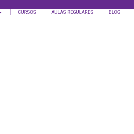
CURSOS
AULAS REGULARES
BLOG
Login
Assinar
Login
Não tem uma conta?
Assinar