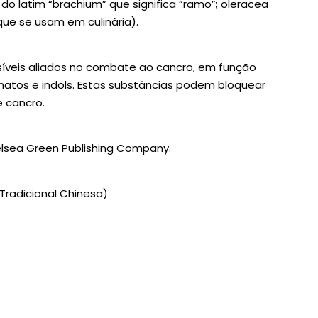
a do latim “brachium” que significa “ramo”; oleracea
ue se usam em culinária).
veis aliados no combate ao cancro, em função
atos e indols. Estas substâncias podem bloquear
e cancro.
lsea Green Publishing Company.
 Tradicional Chinesa)