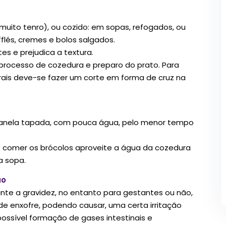
uito tenro), ou cozido: em sopas, refogados, ou
lés, cremes e bolos salgados.
es e prejudica a textura.
processo de cozedura e preparo do prato. Para
orais deve-se fazer um corte em forma de cruz na
panela tapada, com pouca água, pelo menor tempo
de comer os brócolos aproveite a água da cozedura
a sopa.
ão
te a gravidez, no entanto para gestantes ou não,
e enxofre, podendo causar, uma certa irritação
ssível formação de gases intestinais e