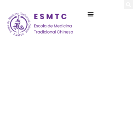
Login
Assinar
Login
Não tem uma conta?
Assinar
Perdeu sua senha?
Lembrar-me