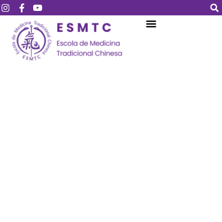
Login
Assinar
Login
Não tem uma conta?
Assinar
Perdeu sua senha?
Lembrar-me