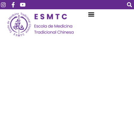
Login
Assinar
Login
Não tem uma conta?
Assinar
Perdeu sua senha?
Lembrar-me