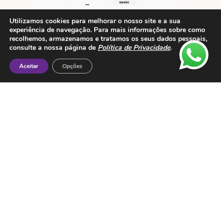
Utilizamos cookies para melhorar o nosso site e a sua
experiência de navegação. Para mais informações sobre como
recolhemos, armazenamos e tratamos os seus dados pessoais,
consulte a nossa página de
Política de Privacidade
.
Aceitar
Opções
Contactos
ESMTC – Escola de Medicina Tradicional
Chinesa
Rua de Dona Estefânia nº 175 1000-154 Lisboa
Tel: + 351 213 475 605
e-mail: esmtc@esmtc.pt