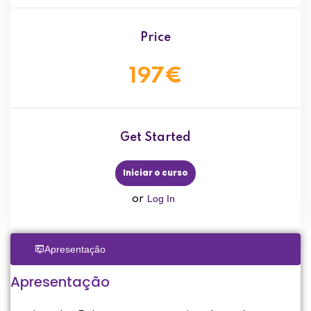
Price
197€
Get Started
Iniciar o curso
Log In
or
Apresentação
Apresentação