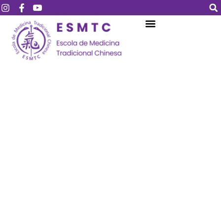
Login
Assinar
Login
Não tem uma conta?
Assinar
Perdeu sua senha?
Lembrar-me