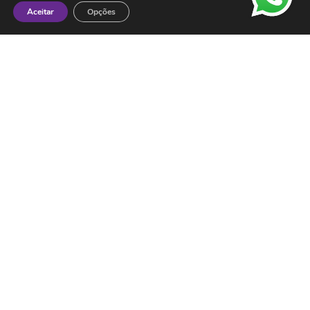
Aceitar
Opções
Contactos
ESMTC – Escola de Medicina Tradicional
Chinesa
Rua de Dona Estefânia nº 175 1000-154 Lisboa
Tel: + 351 213 475 605
e-mail: esmtc@esmtc.pt
© Todos os direitos reservados ESMTC