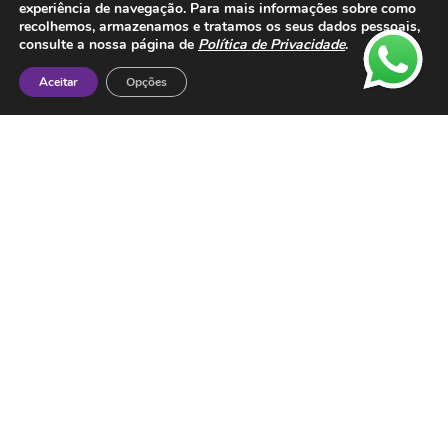
Livro de Reclamações
experiência de navegação. Para mais informações sobre como
recolhemos, armazenamos e tratamos os seus dados pessoais,
Metodos de Pagamento:
consulte a nossa página de
Política de Privacidade
.
Aceitar
Opções
Contactos
ESMTC – Escola de Medicina Tradicional
Chinesa