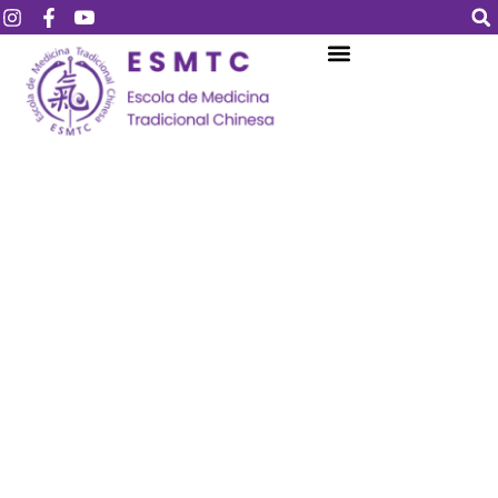
Login
Assinar
Login
Não tem uma conta?
Assinar
Perdeu sua senha?
Lembrar-me