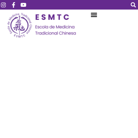
Login
Assinar
Login
Não tem uma conta?
Assinar
Perdeu sua senha?
Lembrar-me