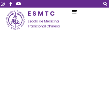
Login
Assinar
Login
Não tem uma conta?
Assinar
Perdeu sua senha?
Lembrar-me