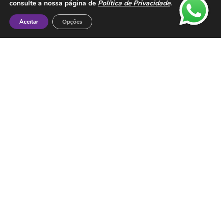
Metodos de Pagamento:
consulte a nossa página de
Política de Privacidade
.
Aceitar
Opções
Contactos
ESMTC – Escola de Medicina Tradicional
Chinesa
Rua de Dona Estefânia nº 175 1000-154 Lisboa