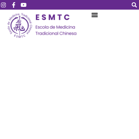
Login
Assinar
Login
Não tem uma conta?
Assinar
Perdeu sua senha?
Lembrar-me