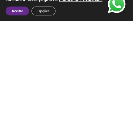
Aceitar
Opções
Contactos
ESMTC – Escola de Medicina Tradicional
Chinesa
Rua de Dona Estefânia nº 175 1000-154 Lisboa
Tel: + 351 213 475 605
e-mail: esmtc@esmtc.pt