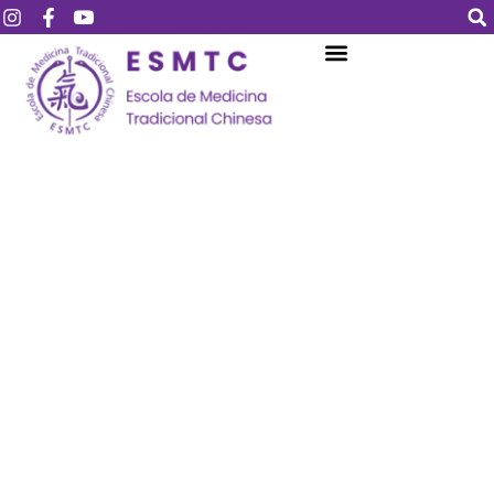
Login
Assinar
Login
Não tem uma conta?
Assinar
Perdeu sua senha?
Lembrar-me