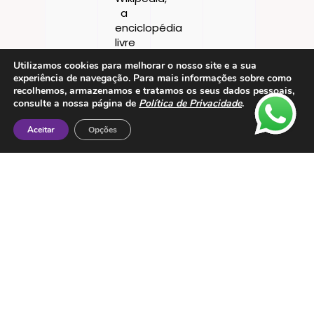
Utilizamos cookies para melhorar o nosso site e a sua
experiência de navegação. Para mais informações sobre como
recolhemos, armazenamos e tratamos os seus dados pessoais,
consulte a nossa página de
Política de Privacidade
.
Aceitar
Opções
Contactos
ESMTC – Escola de Medicina Tradicional
Chinesa
Rua de Dona Estefânia nº 175 1000-154 Lisboa
Tel: + 351 213 475 605
e-mail: esmtc@esmtc.pt