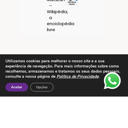
Utilizamos cookies para melhorar o nosso site e a sua
experiência de navegação. Para mais informações sobre como
recolhemos, armazenamos e tratamos os seus dados pessoais,
consulte a nossa página de
Política de Privacidade
.
Contactos
ESMTC – Escola de Medicina Tradicional
Aceitar
Opções
Chinesa
Rua de Dona Estefânia nº 175 1000-154 Lisboa
Tel: + 351 213 475 605
e-mail: esmtc@esmtc.pt