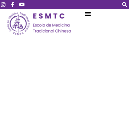
Login
Assinar
Login
Não tem uma conta?
Assinar
Perdeu sua senha?
Lembrar-me