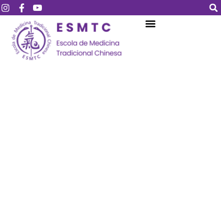
Login
Assinar
Login
Não tem uma conta?
Assinar
Perdeu sua senha?
Lembrar-me