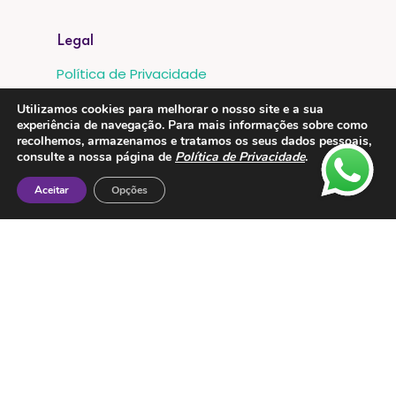
Legal
Política de Privacidade
Proteção de Dados
Utilizamos cookies para melhorar o nosso site e a sua
experiência de navegação. Para mais informações sobre como
Livro de Reclamações
recolhemos, armazenamos e tratamos os seus dados pessoais,
consulte a nossa página de
Política de Privacidade
.
Metodos de Pagamento:
Aceitar
Opções