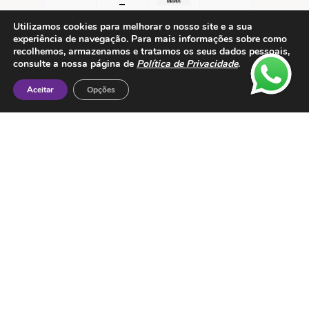
Utilizamos cookies para melhorar o nosso site e a sua
experiência de navegação. Para mais informações sobre como
recolhemos, armazenamos e tratamos os seus dados pessoais,
consulte a nossa página de
Política de Privacidade
.
Aceitar
Opções
Contactos
ESMTC – Escola de Medicina Tradicional
Chinesa
Rua de Dona Estefânia nº 175 1000-154 Lisboa
Tel: + 351 213 475 605
e-mail: esmtc@esmtc.pt