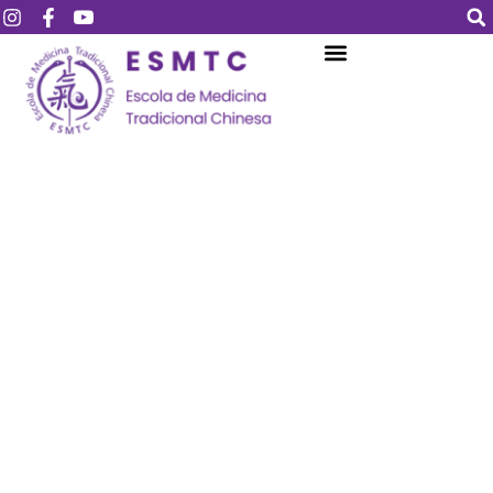
Login
Assinar
Login
Não tem uma conta?
Assinar
Perdeu sua senha?
Lembrar-me