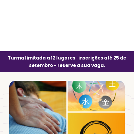
Turma limitada a 12 lugares · inscrições até 25 de
setembro - reserve a sua vaga.