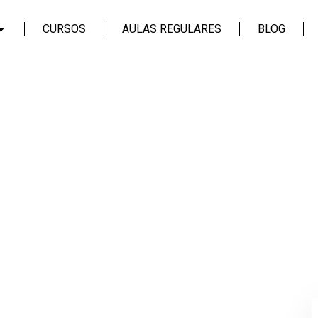
CURSOS
AULAS REGULARES
BLOG
Login
Assinar
Login
Não tem uma conta?
Assinar