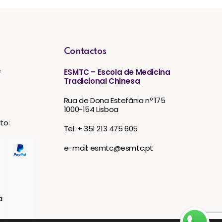
Contactos
e
ESMTC – Escola de Medicina
Tradicional Chinesa
Rua de Dona Estefânia nº 175
1000-154 Lisboa
to:
Tel: + 351 213 475 605
e-mail: esmtc@esmtc.pt