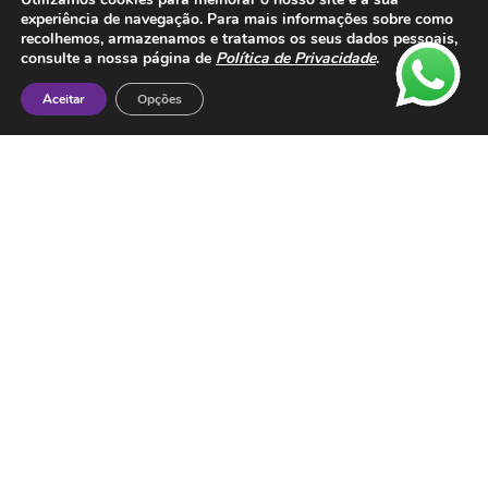
Metodos de Pagamento:
experiência de navegação. Para mais informações sobre como
recolhemos, armazenamos e tratamos os seus dados pessoais,
consulte a nossa página de
Política de Privacidade
.
Aceitar
Opções
Contactos
ESMTC – Escola de Medicina Tradicional
Chinesa
Rua de Dona Estefânia nº 175 1000-154 Lisboa