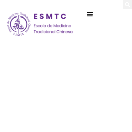
Login
Assinar
Login
Não tem uma conta?
Assinar
Perdeu sua senha?
Lembrar-me