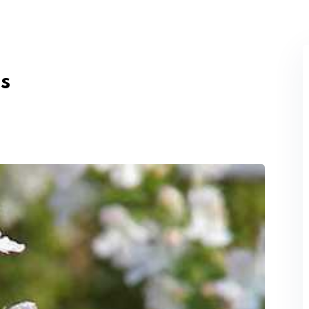
Perdeu sua senha?
Lembrar-me
s