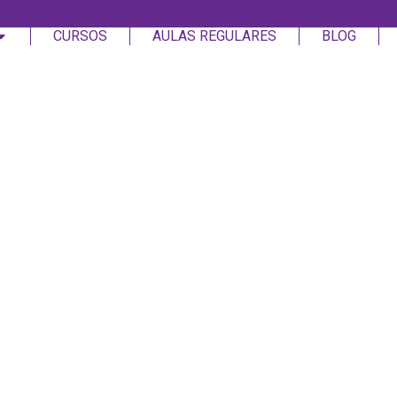
CURSOS
AULAS REGULARES
BLOG
Login
Assinar
Login
Não tem uma conta?
Assinar