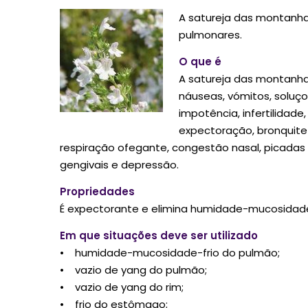
A satureja das montanh
pulmonares.
O que é
A satureja das montanhas 
náuseas, vómitos, soluços
impotência, infertilidade
expectoração, bronquite 
respiração ofegante, congestão nasal, picadas 
gengivais e depressão.
Propriedades
É expectorante e elimina humidade-mucosidad
Em que situações deve ser utilizado
• humidade-mucosidade-frio do pulmão;
• vazio de yang do pulmão;
• vazio de yang do rim;
• frio do estômago;