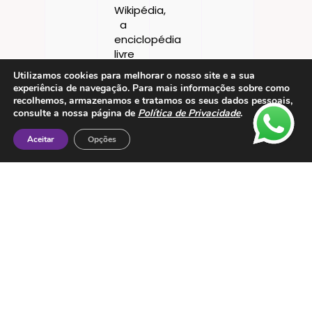
Utilizamos cookies para melhorar o nosso site e a sua
experiência de navegação. Para mais informações sobre como
recolhemos, armazenamos e tratamos os seus dados pessoais,
consulte a nossa página de
Política de Privacidade
.
Aceitar
Opções
Contactos
ESMTC – Escola de Medicina Tradicional
Chinesa
Rua de Dona Estefânia nº 175 1000-154 Lisboa
Tel: + 351 213 475 605
e-mail: esmtc@esmtc.pt