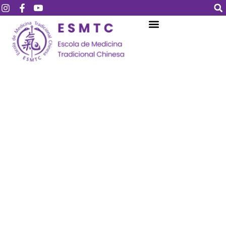
Login
Assinar
Login
Não tem uma conta?
Assinar
Perdeu sua senha?
Lembrar-me