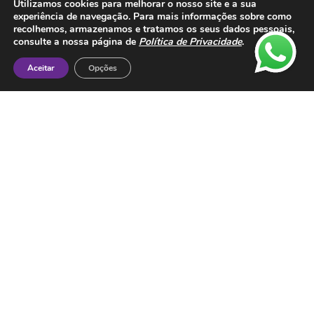
Utilizamos cookies para melhorar o nosso site e a sua
experiência de navegação. Para mais informações sobre como
Contactos
recolhemos, armazenamos e tratamos os seus dados pessoais,
consulte a nossa página de
Política de Privacidade
.
ESMTC – Escola de Medicina Tradicional
Chinesa
Aceitar
Opções
Rua de Dona Estefânia nº 175 1000-154 Lisboa
Tel: + 351 213 475 605
e-mail: esmtc@esmtc.pt
© Todos os direitos reservados ESMTC