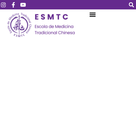
Login
Assinar
Login
Não tem uma conta?
Assinar
Perdeu sua senha?
Lembrar-me