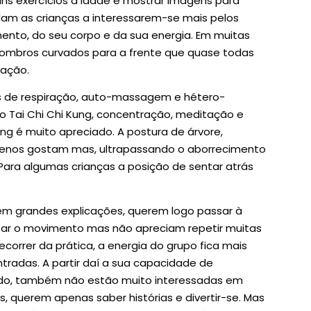
ns exercícios à idade e mostrar imagens para
dam as crianças a interessarem-se mais pelos
ento, do seu corpo e da sua energia. Em muitas
s ombros curvados para a frente que quase todas
ração.
ios de respiração, auto-massagem e hétero-
Tai Chi Chi Kung, concentração, meditação e
ing é muito apreciado. A postura de árvore,
 menos gostam mas, ultrapassando o aborrecimento
. Para algumas crianças a posição de sentar atrás
em grandes explicações, querem logo passar à
utar o movimento mas não apreciam repetir muitas
correr da prática, a energia do grupo fica mais
tradas. A partir daí a sua capacidade de
ado, também não estão muito interessadas em
, querem apenas saber histórias e divertir-se. Mas