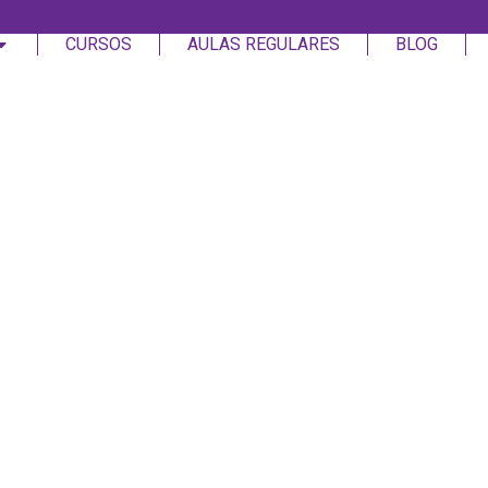
CURSOS
AULAS REGULARES
BLOG
Login
Assinar
Login
Não tem uma conta?
Assinar