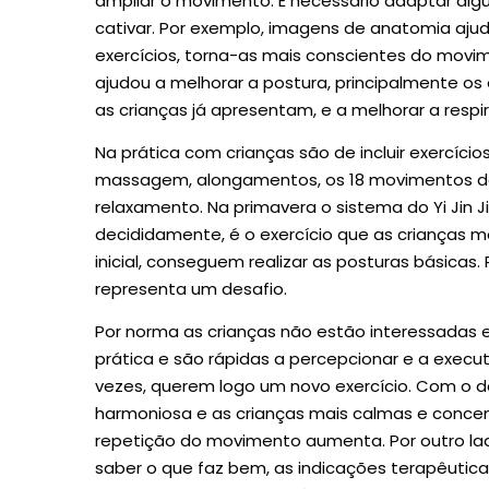
ampliar o movimento. É necessário adaptar algu
cativar. Por exemplo, imagens de anatomia aju
exercícios, torna-as mais conscientes do movim
ajudou a melhorar a postura, principalmente o
as crianças já apresentam, e a melhorar a respi
Na prática com crianças são de incluir exercíc
massagem, alongamentos, os 18 movimentos do 
relaxamento. Na primavera o sistema do Yi Jin J
decididamente, é o exercício que as crianças
inicial, conseguem realizar as posturas básicas
representa um desafio.
Por norma as crianças não estão interessadas 
prática e são rápidas a percepcionar e a exec
vezes, querem logo um novo exercício. Com o de
harmoniosa e as crianças mais calmas e concen
repetição do movimento aumenta. Por outro l
saber o que faz bem, as indicações terapêuticas