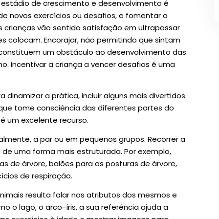
 estádio de crescimento e desenvolvimento é
 de novos exercícios ou desafios, e fomentar a
 crianças vão sentido satisfação em ultrapassar
hes colocam. Encorajar, não permitindo que sintam
s constituem um obstáculo ao desenvolvimento das
. Incentivar a criança a vencer desafios é uma
a dinamizar a prática, incluir alguns mais divertidos.
 que tome consciência das diferentes partes do
é um excelente recurso.
ualmente, a par ou em pequenos grupos. Recorrer a
ou de uma forma mais estruturada. Por exemplo,
s de árvore, balões para as posturas de árvore,
cios de respiração.
mais resulta falar nos atributos dos mesmos e
o lago, o arco-íris, a sua referência ajuda a