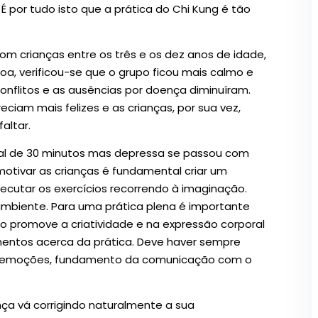
 É por tudo isto que a prática do Chi Kung é tão
om crianças entre os três e os dez anos de idade,
boa, verificou-se que o grupo ficou mais calmo e
nflitos e as ausências por doença diminuíram.
eciam mais felizes e as crianças, por sua vez,
altar.
al de 30 minutos mas depressa se passou com
otivar as crianças é fundamental criar um
xecutar os exercícios recorrendo à imaginação.
biente. Para uma prática plena é importante
ação promove a criatividade e na expressão corporal
imentos acerca da prática. Deve haver sempre
uas emoções, fundamento da comunicação com o
nça vá corrigindo naturalmente a sua