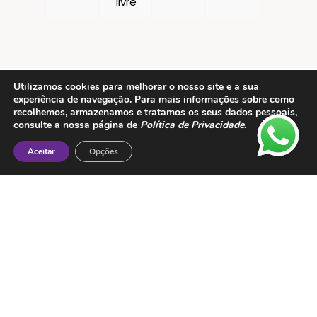
Utilizamos cookies para melhorar o nosso site e a sua
experiência de navegação. Para mais informações sobre como
recolhemos, armazenamos e tratamos os seus dados pessoais,
Contactos
consulte a nossa página de
Política de Privacidade
.
ESMTC – Escola de Medicina Tradicional
Aceitar
Opções
Chinesa
Rua de Dona Estefânia nº 175 1000-154 Lisboa
Tel: + 351 213 475 605
e-mail: esmtc@esmtc.pt