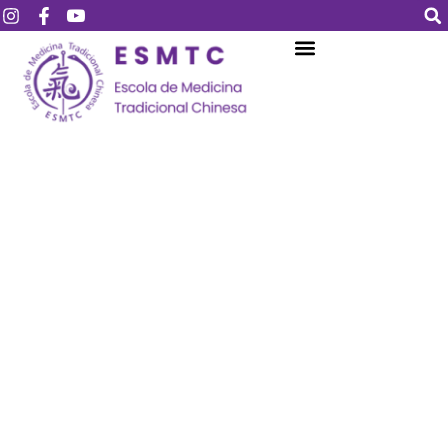
Login
Assinar
Login
Não tem uma conta?
Assinar
Perdeu sua senha?
Lembrar-me