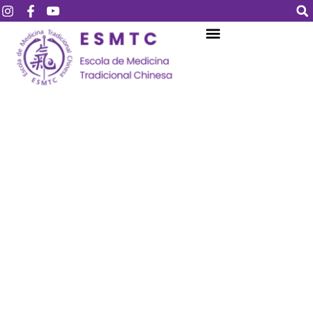
Login
Assinar
Login
Não tem uma conta?
Assinar
Perdeu sua senha?
Lembrar-me