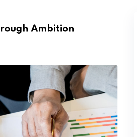
Perdeu sua senha?
Lembrar-me
hrough Ambition