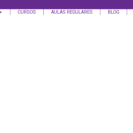
CURSOS
AULAS REGULARES
BLOG
Login
Assinar
Login
Não tem uma conta?
Assinar