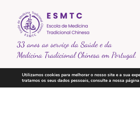
33 anos ao serviço da Saúde e da
Medicina Tradicional Chinesa em Portugal.
Na Escola de Medicina Tradicional Chinesa
Utilizamos cookies para melhorar o nosso site e a sua e
acreditamos que a saúde é um caminho de
tratamos os seus dados pessoais, consulte a nossa págin
equilíbrio entre o corpo, a mente e a natureza.