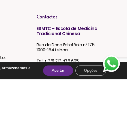
Contactos
e
ESMTC – Escola de Medicina
Tradicional Chinesa
Rua de Dona Estefânia nº 175
1000-154 Lisboa
to:
Tel: + 351 213 475 605
s, armazenamos e
Aceitar
Opções
e-mail: esmtc@esmtc.pt