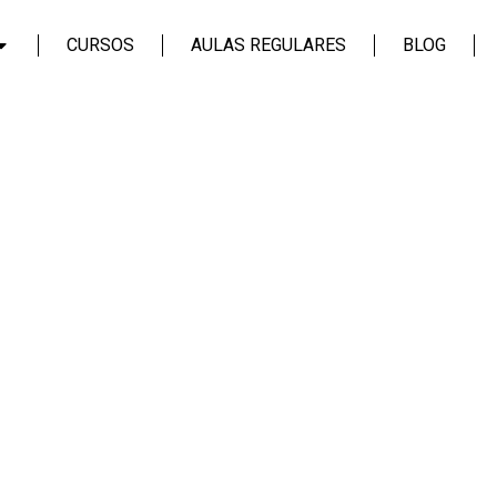
CURSOS
AULAS REGULARES
BLOG
Login
Assinar
Login
Não tem uma conta?
Assinar