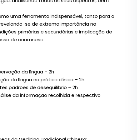
íngua, analisando todos os seus aspectos, bem
como uma ferramenta indispensável, tanto para o
revelando-se de extrema importância na
ndições primárias e secundárias e implicação de
esso de anamnese.
ervação da língua – 2h
ão da língua na prática clínica – 2h
ntes padrões de desequilíbrio – 2h
álise da informação recolhida e respectivo
eas da Medicina Tradicional Chinesa;