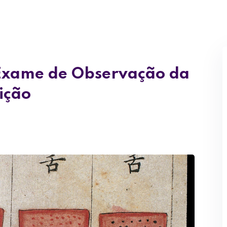
Perdeu sua senha?
Lembrar-me
 Exame de Observação da
ição