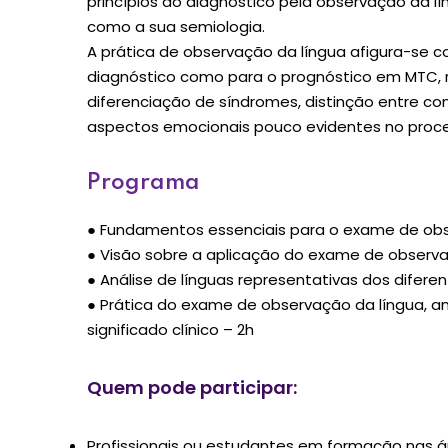
princípios do diagnóstico pela observação da l
como a sua semiologia.
A prática de observação da língua afigura-se 
diagnóstico como para o prognóstico em MTC, 
diferenciação de síndromes, distinção entre co
aspectos emocionais pouco evidentes no proc
Programa
● Fundamentos essenciais para o exame de obs
● Visão sobre a aplicação do exame de observaç
● Análise de línguas representativas dos difere
● Prática do exame de observação da língua, an
significado clínico – 2h
Quem pode participar:
Profissionais ou estudantes em formação nas ár