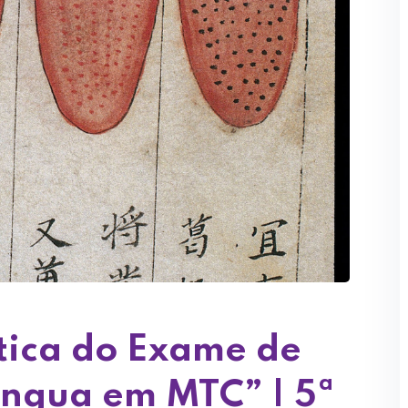
tica do Exame de
íngua em MTC” | 5ª