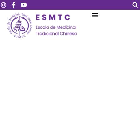
Login
Assinar
Login
Não tem uma conta?
Assinar
Perdeu sua senha?
Lembrar-me