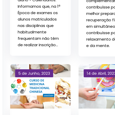
complementar
Informamos que, na 1ª
contribuísse 
Época de exames os
melhor prepar
alunos matriculados
recuperação fí
nas disciplinas que
em simultâne
habitualmente
contribuísse p
frequentam não têm
relaxamento d
de realizar inscrição...
e da mente.
5 de Junho, 2023
14 de Abril, 202