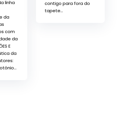
 linha
contigo para fora do
tapete...
e da
as
os com
rdade da
ÕES E
ática da
utores:
tónio...