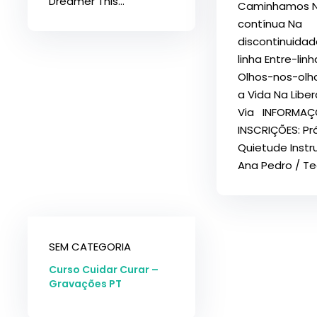
Dreamer This...
Caminhamos Na
contínua Na
discontinuidad
linha Entre-linh
Olhos-nos-olh
a Vida Na Libe
Via INFORMAÇ
INSCRIÇÕES: Pr
Quietude Instr
Ana Pedro / Teo
SEM CATEGORIA
Curso Cuidar Curar –
Gravações PT