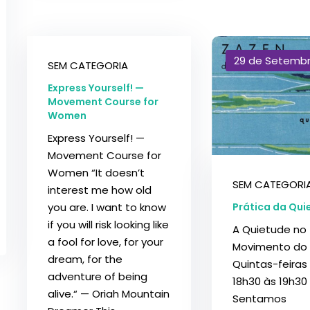
29 de Setembr
SEM CATEGORIA
Express Yourself! —
Movement Course for
Women
Express Yourself! —
Movement Course for
Women “It doesn’t
SEM CATEGORI
interest me how old
you are. I want to know
Prática da Qui
if you will risk looking like
A Quietude no
a fool for love, for your
Movimento do
dream, for the
Quintas-feiras
adventure of being
18h30 às 19h30
alive.“ — Oriah Mountain
Sentamos