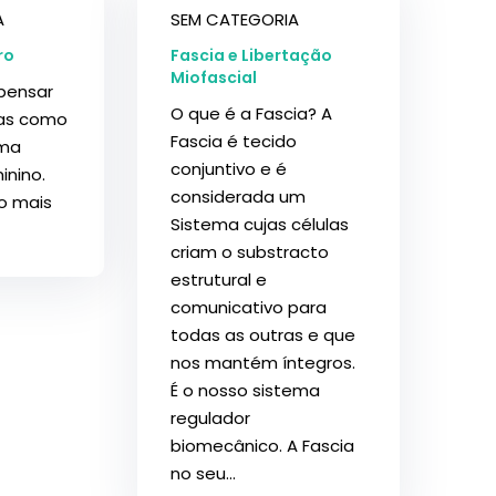
A
SEM CATEGORIA
ro
Fascia e Libertação
Miofascial
pensar
O que é a Fascia? A
nas como
Fascia é tecido
ema
conjuntivo e é
inino.
considerada um
o mais
Sistema cujas células
criam o substracto
estrutural e
comunicativo para
todas as outras e que
nos mantém íntegros.
É o nosso sistema
regulador
biomecânico. A Fascia
no seu...