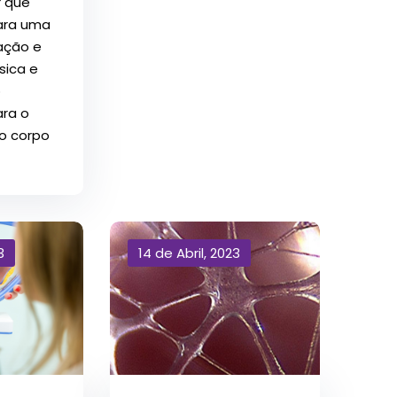
 que
para uma
ação e
sica e
o
ara o
o corpo
3
14 de Abril, 2023