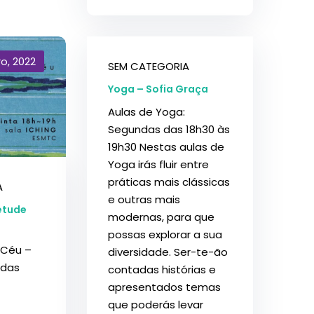
o, 2022
SEM CATEGORIA
Yoga – Sofia Graça
Aulas de Yoga:
Segundas das 18h30 às
19h30 Nestas aulas de
Yoga irás fluir entre
práticas mais clássicas
A
e outras mais
etude
modernas, para que
possas explorar a sua
 Céu –
diversidade. Ser-te-ão
 das
contadas histórias e
apresentados temas
que poderás levar