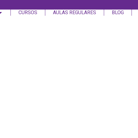
CURSOS
AULAS REGULARES
BLOG
Login
Assinar
Login
Não tem uma conta?
Assinar