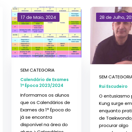
17 de Maio, 2024
28 de Julho, 20
Perdeu sua senha?
Lembrar-me
SEM CATEGORIA
SEM CATEGORI
Calendário de Exames
1ª Época 2023/2024
Rui Escudeiro
Informamos os alunos
O entusiasmo 
que os Calendários de
Kung surge em
Exames da 1ª Época do
enquanto prat
já se encontra
de Taekwondo,
disponível na área do
procurar algo
aluno > Calendários.