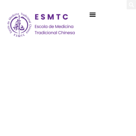
Login
Assinar
Login
Não tem uma conta?
Assinar
Perdeu sua senha?
Lembrar-me