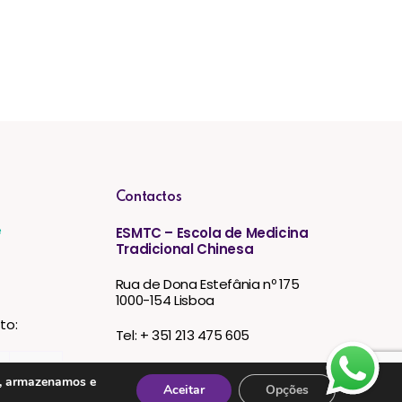
Contactos
e
ESMTC – Escola de Medicina
Tradicional Chinesa
Rua de Dona Estefânia nº 175
1000-154 Lisboa
to:
Tel: + 351 213 475 605
e-mail: esmtc@esmtc.pt
s, armazenamos e
Aceitar
Opções