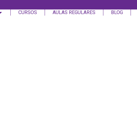
CURSOS
AULAS REGULARES
BLOG
Login
Assinar
Login
Não tem uma conta?
Assinar