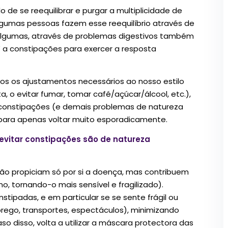
e se reequilibrar e purgar a multiplicidade de
lgumas pessoas fazem esse reequilíbrio através de
 algumas, através de problemas digestivos também
” a constipações para exercer a resposta
os os ajustamentos necessários ao nosso estilo
, o evitar fumar, tomar café/açúcar/álcool, etc.),
 constipações (e demais problemas de natureza
 para apenas voltar muito esporadicamente.
evitar constipações são de natureza
o propiciam só por si a doença, mas contribuem
, tornando-o mais sensível e fragilizado).
ipadas, e em particular se se sente frágil ou
ego, transportes, espectáculos), minimizando
so disso, volta a utilizar a máscara protectora das