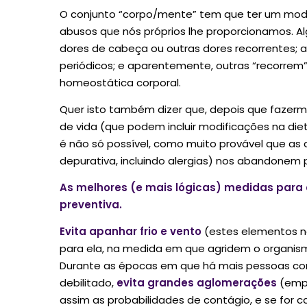
O conjunto “corpo/mente” tem que ter um modo d
abusos que nós próprios lhe proporcionamos. A
dores de cabeça ou outras dores recorrentes;
periódicos; e aparentemente, outras “recorrem
homeostática corporal.
Quer isto também dizer que, depois que fazerm
de vida (que podem incluir modificações na dieta
é não só possível, como muito provável que as
depurativa, incluindo alergias) nos abandonem
As melhores (e mais lógicas) medidas para 
preventiva.
Evita apanhar frio e vento
(estes elementos nã
para ela, na medida em que agridem o organismo
Durante as épocas em que há mais pessoas const
debilitado,
evita grandes aglomerações
(empr
assim as probabilidades de contágio, e se for ca