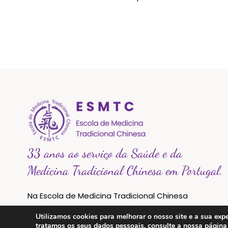
33 anos ao serviço da Saúde e da
Medicina Tradicional Chinesa em Portugal.
Na Escola de Medicina Tradicional Chinesa
acreditamos que a saúde é um caminho de
Utilizamos cookies para melhorar o nosso site e a sua e
equilíbrio entre o corpo, a mente e a natureza.
tratamos os seus dados pessoais, consulte a nossa págin