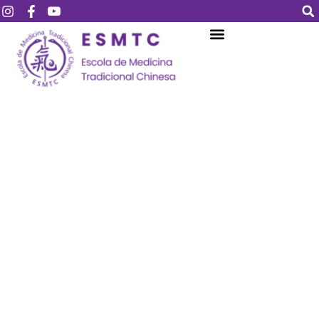
Login
Assinar
Login
Não tem uma conta?
Assinar
Perdeu sua senha?
Lembrar-me