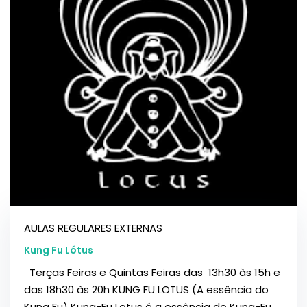
AULAS REGULARES EXTERNAS
Kung Fu Lótus
Terças Feiras e Quintas Feiras das 13h30 às 15h e
das 18h30 às 20h KUNG FU LOTUS (A essência do
Kung Fu) Kung-Fu Lotus é a essência do Kung-Fu