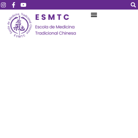
Login
Assinar
Login
Não tem uma conta?
Assinar
Perdeu sua senha?
Lembrar-me