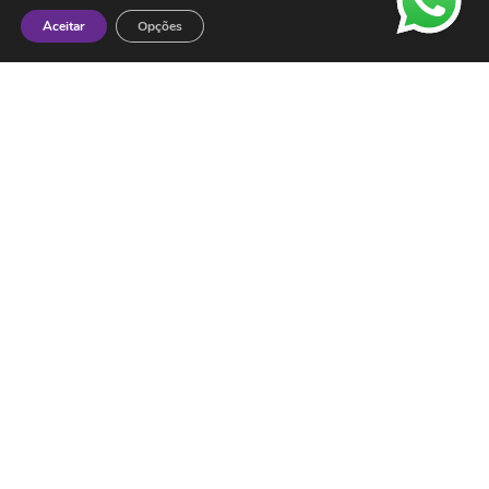
Aceitar
Opções
Contactos
ESMTC – Escola de Medicina Tradicional
Chinesa
Rua de Dona Estefânia nº 175 1000-154 Lisboa
Tel: + 351 213 475 605
e-mail: esmtc@esmtc.pt