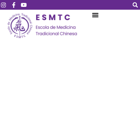
Login
Assinar
Login
Não tem uma conta?
Assinar
Perdeu sua senha?
Lembrar-me