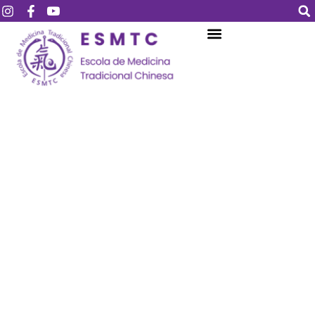
Login
Assinar
Login
Não tem uma conta?
Assinar
Perdeu sua senha?
Lembrar-me