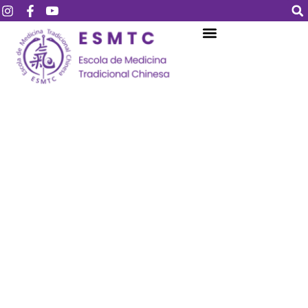
Login
Assinar
Login
Não tem uma conta?
Assinar
Perdeu sua senha?
Lembrar-me