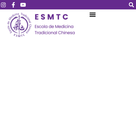
Login
Assinar
Login
Não tem uma conta?
Assinar
Perdeu sua senha?
Lembrar-me