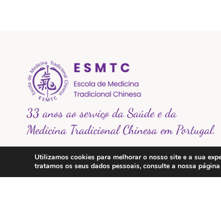
33 anos ao serviço da Saúde e da
Medicina Tradicional Chinesa em Portugal.
Na Escola de Medicina Tradicional Chinesa
Utilizamos cookies para melhorar o nosso site e a sua e
tratamos os seus dados pessoais, consulte a nossa págin
acreditamos que a saúde é um caminho de
equilíbrio entre o corpo, a mente e a natureza.