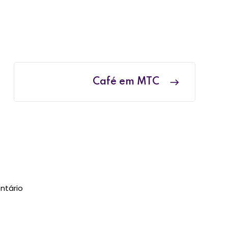
Café em MTC
ntário