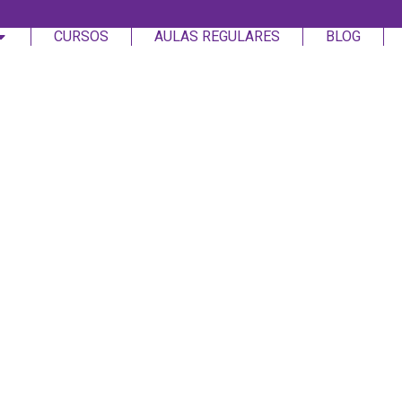
CURSOS
AULAS REGULARES
BLOG
Login
Assinar
Login
Não tem uma conta?
Assinar