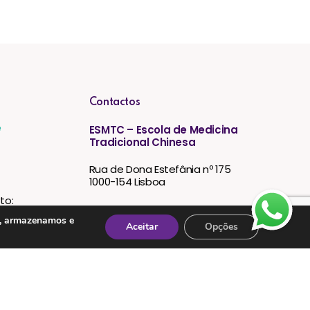
Contactos
e
ESMTC – Escola de Medicina
Tradicional Chinesa
Rua de Dona Estefânia nº 175
1000-154 Lisboa
to:
Tel: + 351 213 475 605
s, armazenamos e
Aceitar
Opções
e-mail: esmtc@esmtc.pt