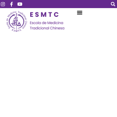
Login
Assinar
Login
Não tem uma conta?
Assinar
Perdeu sua senha?
Lembrar-me