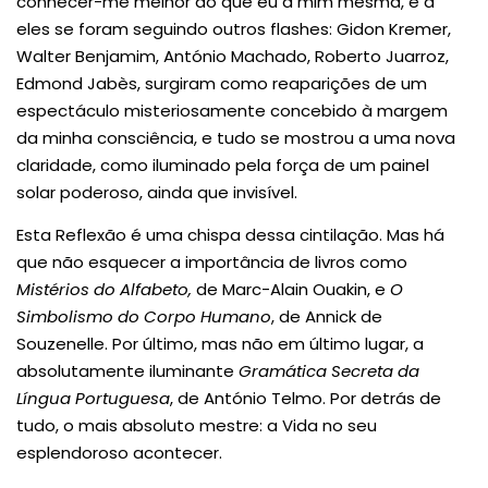
conhecer-me melhor do que eu a mim mesma, e a
eles se foram seguindo outros flashes: Gidon Kremer,
Walter Benjamim, António Machado, Roberto Juarroz,
Edmond Jabès, surgiram como reaparições de um
espectáculo misteriosamente concebido à margem
da minha consciência, e tudo se mostrou a uma nova
claridade, como iluminado pela força de um painel
solar poderoso, ainda que invisível.
Esta Reflexão é uma chispa dessa cintilação. Mas há
que não esquecer a importância de livros como
Mistérios do Alfabeto,
de Marc-Alain Ouakin, e
O
Simbolismo do Corpo Humano
, de Annick de
Souzenelle. Por último, mas não em último lugar, a
absolutamente iluminante
Gramática Secreta da
Língua Portuguesa
, de António Telmo. Por detrás de
tudo, o mais absoluto mestre: a Vida no seu
esplendoroso acontecer.