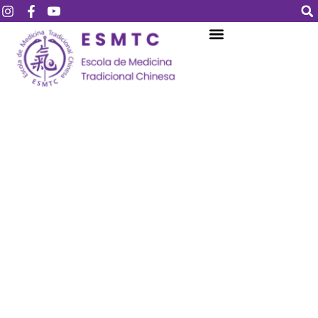
Login
Assinar
Login
Não tem uma conta?
Assinar
Perdeu sua senha?
Lembrar-me