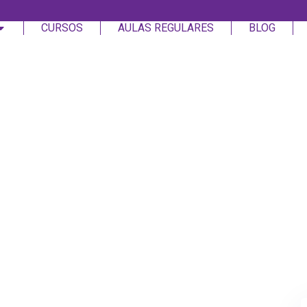
CURSOS
AULAS REGULARES
BLOG
Login
Assinar
Login
Não tem uma conta?
Assinar