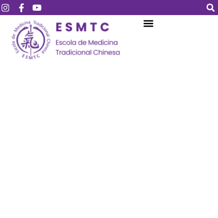
Login
Assinar
Login
Não tem uma conta?
Assinar
Perdeu sua senha?
Lembrar-me