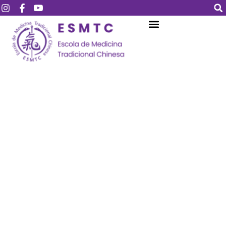
Login
Assinar
Login
Não tem uma conta?
Assinar
Perdeu sua senha?
Lembrar-me