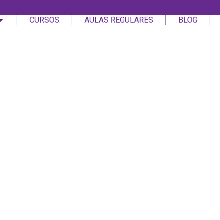
CURSOS
AULAS REGULARES
BLOG
Login
Assinar
Login
Não tem uma conta?
Assinar