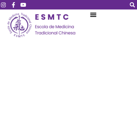
Login
Assinar
Login
Não tem uma conta?
Assinar
Perdeu sua senha?
Lembrar-me