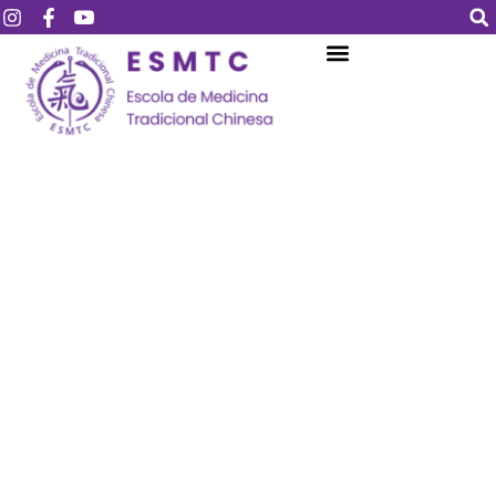
Login
Assinar
Login
Não tem uma conta?
Assinar
Perdeu sua senha?
Lembrar-me