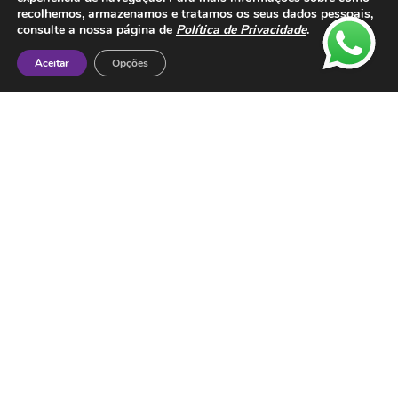
recolhemos, armazenamos e tratamos os seus dados pessoais,
consulte a nossa página de
Política de Privacidade
.
Aceitar
Opções
Contactos
ESMTC – Escola de Medicina Tradicional
Chinesa
Rua de Dona Estefânia nº 175 1000-154 Lisboa
Tel: + 351 213 475 605
e-mail: esmtc@esmtc.pt