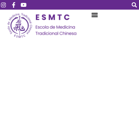
Login
Assinar
Login
Não tem uma conta?
Assinar
Perdeu sua senha?
Lembrar-me